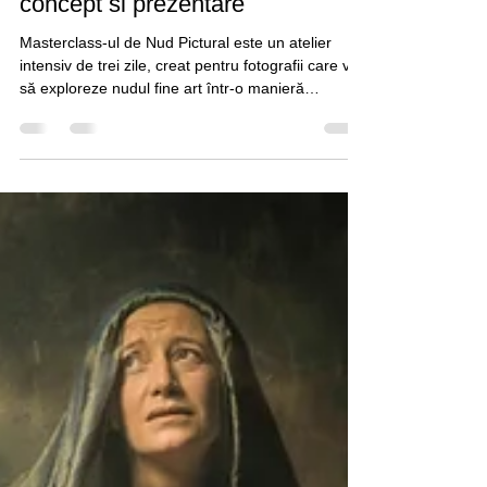
Masterclass Nud Pictural -
concept si prezentare
Masterclass-ul de Nud Pictural este un atelier
intensiv de trei zile, creat pentru fotografii care vor
să exploreze nudul fine art într-o manieră
elegantă, responsabilă și profund artistică. Este un
atelier pentru cei care vor să înțeleagă nudul nu
ca pe o simplă expunere a corpului, ci ca pe o
formă de expresie vizuală. Vom discuta despre
corp, lumină, formă, compoziție, atmosferă, gest,
emoție, limite, comunicare cu modelul și felul în
care toate aceste lucruri pot fi folos