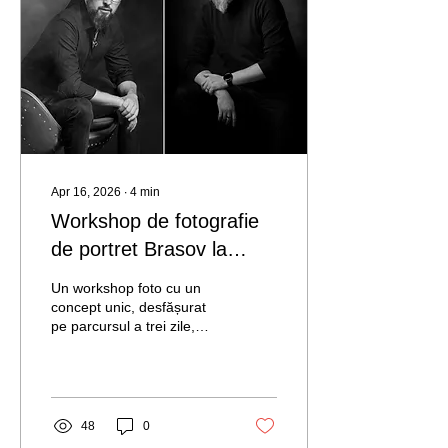
Apr 16, 2026
∙
4
min
Workshop de fotografie
de portret Brasov la
Brasov - by Alin Panaite
Un workshop foto cu un
& Claudiu Guraliuc
concept unic, desfășurat
pe parcursul a trei zile,
conceput pentru a-ți oferi
șansa de a dobândi noi
cunoștințe și abilități,
precum și de a explora
potențialul tău creativ
48
0
alături de doi fotografi