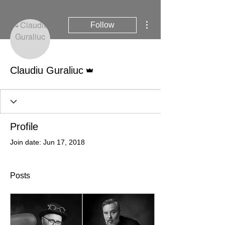
More actions
Follow
Admin
Claudiu Guraliuc
Profile
Join date: Jun 17, 2018
Posts