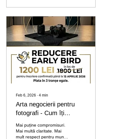
experimentați, cu expertiză
atât în fotografie, cât și în
educație.
https://alinpanaite.com/about/
https://www.claudiuguraliuc.com/about
Două stiluri fotografice
distincte, dar care se
sprijină pe o înțelegere
profundă a conceptelor
de...
Feb 6, 2026
∙
4
min
Arta negocierii pentru
fotografi - Cum îți
valorifici munca și
Mai puține compromisuri.
construiești relații
Mai multă claritate. Mai
mult respect pentru munca