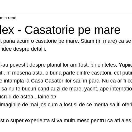
 min read
lex - Casatorie pe mare
t pana acum o casatorie pe mare. Stiam (in mare) ca se
idee despre detalii.
-au povestit despre planul lor am fost, bineinteles, Yupii
i, in meseria asta, o buna parte dintre casatorii, cel puti
 se intampla la Casa Casatoriilor sau in parc. Nu ca ar fi 
 sa nu te bucuri cand auzi de mare, yacht, ape internatio
ucruri de astea...faine :D
imaginile de mai jos cum a fost si de ce merita sa iti ofer
st o super experienta si va multumesc pentru ca ati ales 