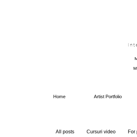
Int
M
Home
Artist Portfolio
All posts
Cursuri video
For