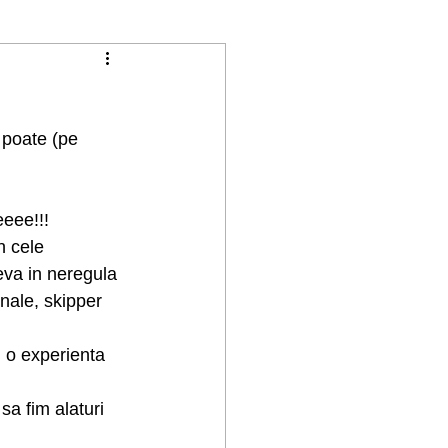
 poate (pe 
eeee!!!
n cele 
ceva in neregula 
nale, skipper 
i o experienta 
sa fim alaturi 