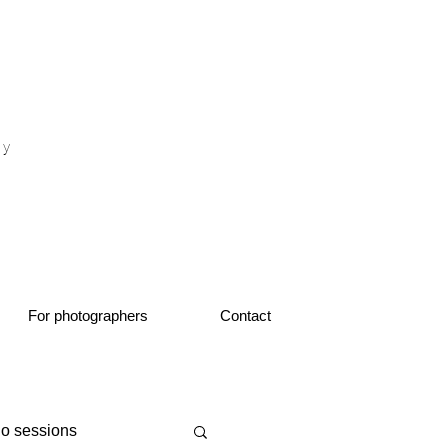
otograf nunta fotograf portret
hy
1
For photographers
Contact
io sessions