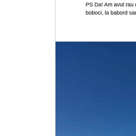
PS Da! Am avut rau 
boboci, la babord sau 