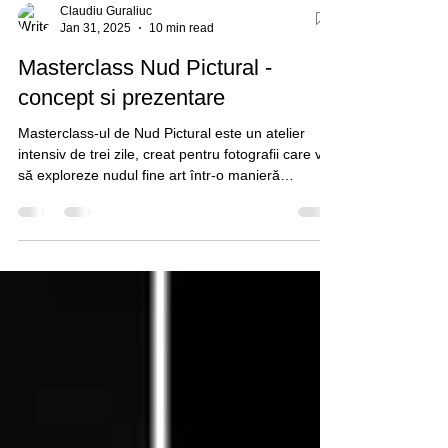
Claudiu Guraliuc
Jan 31, 2025
10 min read
Masterclass Nud Pictural -
concept si prezentare
Masterclass-ul de Nud Pictural este un atelier
intensiv de trei zile, creat pentru fotografii care vor
să exploreze nudul fine art într-o manieră
elegantă, responsabilă și profund artistică. Este un
atelier pentru cei care vor să înțeleagă nudul nu
ca pe o simplă expunere a corpului, ci ca pe o
formă de expresie vizuală. Vom discuta despre
corp, lumină, formă, compoziție, atmosferă, gest,
emoție, limite, comunicare cu modelul și felul în
care toate aceste lucruri pot fi folos