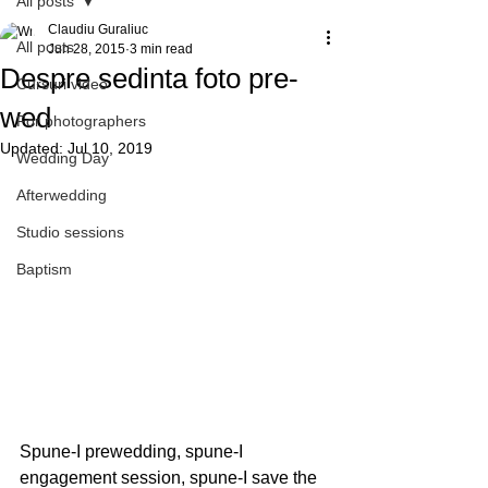
All posts
Claudiu Guraliuc
All posts
Jun 28, 2015
3 min read
Despre sedinta foto pre-
Cursuri video
wed
For photographers
Updated:
Jul 10, 2019
Wedding Day
Afterwedding
Studio sessions
Baptism
Spune-I prewedding, spune-I 
engagement session, spune-I save the 