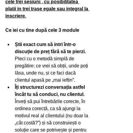
cele trei sesiuni , cu posibilitatea 
platii in trei trase egale sau integral la 
inscriere.
Ce iei cu tine după cele 3 module
Știi exact cum să intri într-o 
discuție de preț fără să te pierzi. 
Pleci cu o metodă simplă de 
pregătire: ce vrei să obții, unde poți 
lăsa, unde nu, și ce faci dacă 
clientul apasă pe „mai ieftin”.
Îți structurezi conversația astfel 
încât tu să conduci, nu clientul. 
Înveți să pui întrebările corecte, în 
ordinea corectă, ca să ajungi la 
motivul real al clientului (nu doar la 
„cât costă?”) și să construiești o 
soluție care se potrivește și pentru 