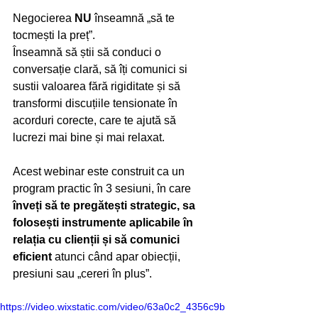
Negocierea 
NU
 înseamnă „să te 
tocmești la preț”. 
Înseamnă să știi să conduci o 
conversație clară, să îți comunici si 
sustii valoarea fără rigiditate și să 
transformi discuțiile tensionate în 
acorduri corecte, care te ajută să 
lucrezi mai bine și mai relaxat.
Acest webinar este construit ca un 
program practic în 3 sesiuni, în care 
înveți să te pregătești strategic, sa 
folosești instrumente aplicabile în 
relația cu clienții și să comunici 
eficient
 atunci când apar obiecții, 
presiuni sau „cereri în plus”.
https://video.wixstatic.com/video/63a0c2_4356c9b