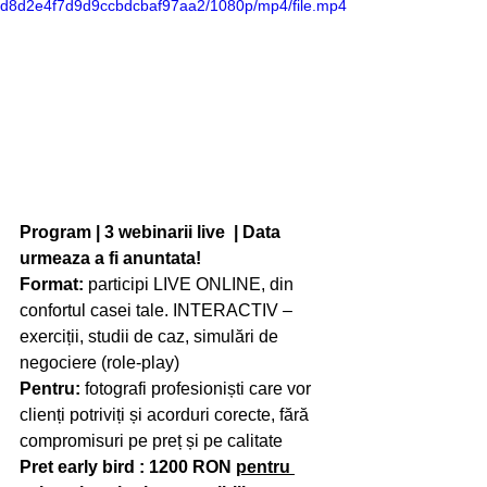
d8d2e4f7d9d9ccbdcbaf97aa2/1080p/mp4/file.mp4
Program | 3 webinarii live  | Data 
urmeaza a fi anuntata!
Format:
 participi LIVE ONLINE, din 
confortul casei tale. INTERACTIV – 
exerciții, studii de caz, simulări de 
negociere (role-play)
Pentru:
 fotografi profesioniști care vor 
clienți potriviți și acorduri corecte, fără 
compromisuri pe preț și pe calitate
Pret early bird : 1200 RON 
pentru 