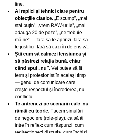
tine.
Ai replici și tehnici clare pentru 
obiecțiile clasice. 
„E scump”, „mai 
stai puțin”, „vrem RAW-urile”, „mai 
adaugă 20 de poze”, „ne trebuie 
mâine” — fără să te aprinzi, fără să 
te justifici, fără să cazi în defensivă.
Știi cum să calmezi tensiunea și 
să păstrezi relația bună, chiar 
când spui „nu”. 
Vei putea să fii 
ferm și profesionist în același timp 
— genul de comunicare care 
crește respectul și încrederea, nu 
conflictul.
Te antrenezi pe scenarii reale, nu 
rămâi cu teorie. 
Facem simulări 
de negociere (role-play), ca să îți 
intre în reflex: cum răspunzi, cum 
redirecționezi discuția, cum închizi 