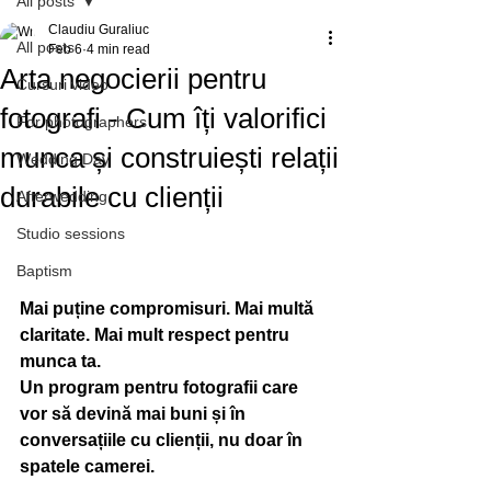
All posts
Claudiu Guraliuc
All posts
Feb 6
4 min read
Arta negocierii pentru
Cursuri video
fotografi - Cum îți valorifici
For photographers
munca și construiești relații
Wedding Day
durabile cu clienții
Afterwedding
Studio sessions
webinar negociere pentru fotografi
Baptism
Mai puține compromisuri. Mai multă 
claritate. Mai mult respect pentru 
munca ta.
Un program pentru fotografii care 
vor să devină mai buni și în 
conversațiile cu clienții, nu doar în 
spatele camerei.