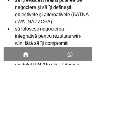
să îți evaluezi realist puterea de 
negociere și să îți definești 
obiectivele și alternativele (BATNA 
/ WATNA / ZOPA);
să folosești negocierea 
integrativă pentru rezultate win-
win, fără să îți compromiți 
standardele;
să structurezi discuția folosind 
modelul PIN (Poziții – Interese – 
Nevoi);
să îți crești autocunoașterea și să 
îți calibrezi comunicarea cu 
fereastra JOHARI;
să aplici tehnici de empatie 
tactică și ascultare activă pentru a 
păstra controlul conversației în 
momente tensionate;
să transformi negocierile dificile în 