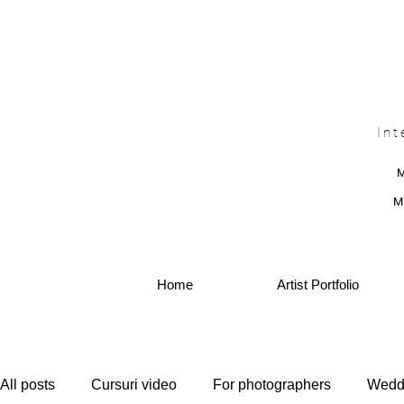
Int
M
Home
Artist Portfolio
All posts
Cursuri video
For photographers
Wedd