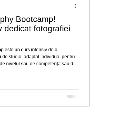
aphy Bootcamp!
 dedicat fotografiei
de o
 de studio, adaptat individual pentru
nt de nivelul său de competență sau de
e. Aparatura foto nu este necesara pe
 desfășura la studioul meu din Cluj-
si atitudinea pozitiva sunt incluse.
 baza experienței mele de peste 10 ani