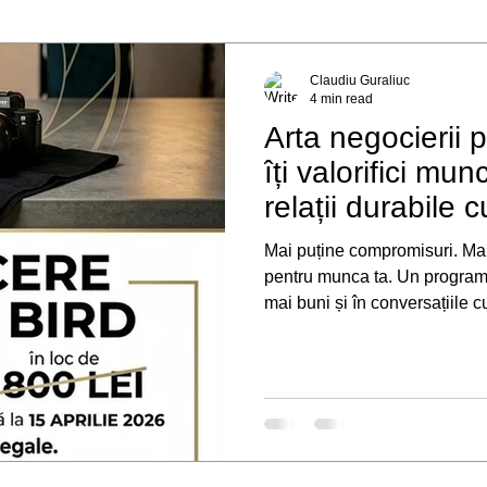
Claudiu Guraliuc
4 min read
Arta negocierii 
îți valorifici mun
relații durabile cu
Mai puține compromisuri. Mai 
pentru munca ta. Un program pentru fotografii care vor să devină
mai buni și în conversațiile c