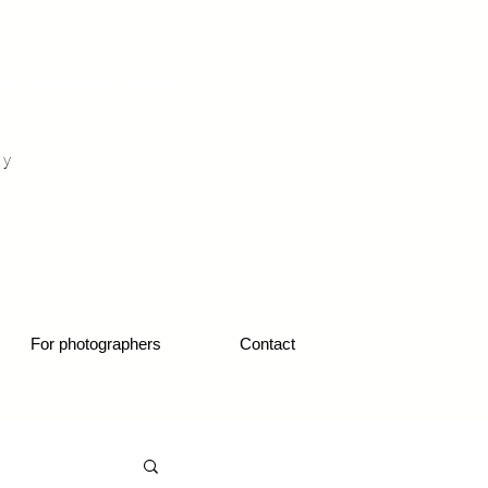
otograf nunta fotograf portret
hy
1
For photographers
Contact