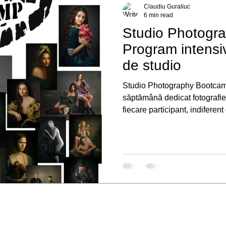
Claudiu Guraliuc
6 min read
Studio Photogr
Program intensiv
de studio
Studio Photography Bootcamp este un curs intensiv 
săptămână dedicat fotografiei
fiecare participant, indifere
echipamentul pe care-l dețin
durata cursului. Cursul se va
Napoca. Cafeaua, ceaiul, apa 
Programul este structurat pe
în domeniul fotografiei,