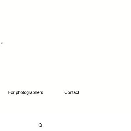
otograf nunta fotograf portret
hy
1
For photographers
Contact