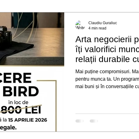
Claudiu Guraliuc
4 min read
Arta negocierii 
îți valorifici mun
relații durabile cu
Mai puține compromisuri. Mai 
pentru munca ta. Un program pentru fotografii care vor să devină
mai buni și în conversațiile c