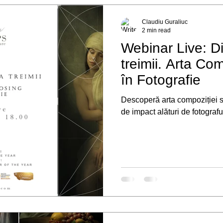
Claudiu Guraliuc
2 min read
Webinar Live: D
treimii. Arta Compoziției și Posing-ului
în Fotografie
Descoperă arta compoziției si
de impact alături de fotograful