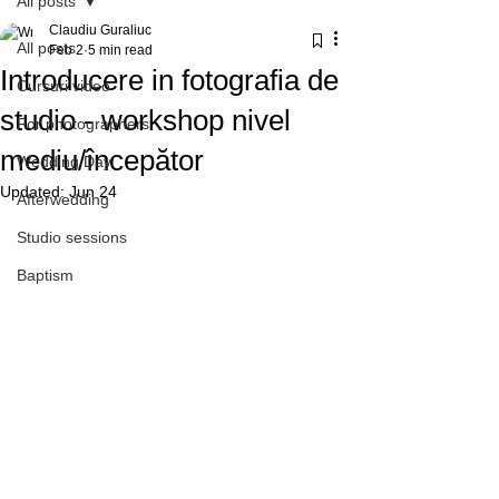
All posts
Claudiu Guraliuc
All posts
Feb 2
5 min read
Introducere in fotografia de
Cursuri video
studio - workshop nivel
For photographers
mediu/începător
Wedding Day
Updated:
Jun 24
Afterwedding
Studio sessions
Baptism