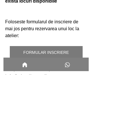
exista locuri disponibile
Foloseste formularul de inscriere de 
mai jos pentru rezervarea unui loc la 
atelier:
FORMULAR INSCRIERE
Sau, daca ai intrebari, scrie-mi la: 
info@claudiuguraliuc.com
DESPRE LECTOR: