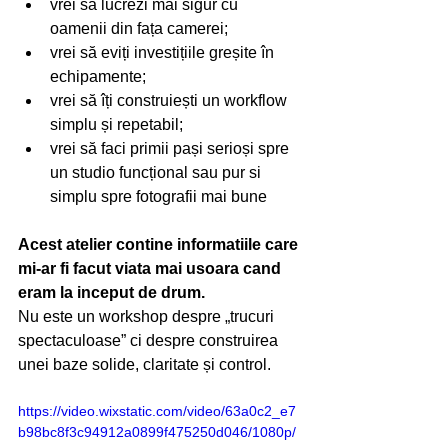
vrei să lucrezi mai sigur cu 
oamenii din fața camerei;
vrei să eviți investițiile greșite în 
echipamente;
vrei să îți construiești un workflow 
simplu și repetabil;
vrei să faci primii pași serioși spre 
un studio funcțional sau pur si 
simplu spre fotografii mai bune
Acest atelier contine informatiile care 
mi-ar fi facut viata mai usoara cand 
eram la inceput de drum.
Nu este un workshop despre „trucuri 
spectaculoase” ci despre construirea 
unei baze solide, claritate și control.
https://video.wixstatic.com/video/63a0c2_e7
b98bc8f3c94912a0899f475250d046/1080p/