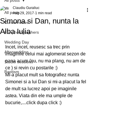
All posts
Claudiu Guraliuc
All posts
Aug 29, 2017
1 min read
Simona si Dan, nunta la
Cursuri video
Alba Iulia
For photographers
Wedding Day
Incet, incet, reusesc sa trec prin 
Afterwedding
imaginile celui mai aglomerat sezon de 
pana acum (nu, nu ma plang, nu am de 
Studio sessions
ce ) si revin cu postarile :)
Baptism
Mi-a placut mult sa fotografiez nunta 
Simonei si a lui Dan si mi-a placut la fel 
de mult sa lucrez apoi pe imaginile 
astea. Viata din ele ma umple de 
bucurie,....click dupa click :)