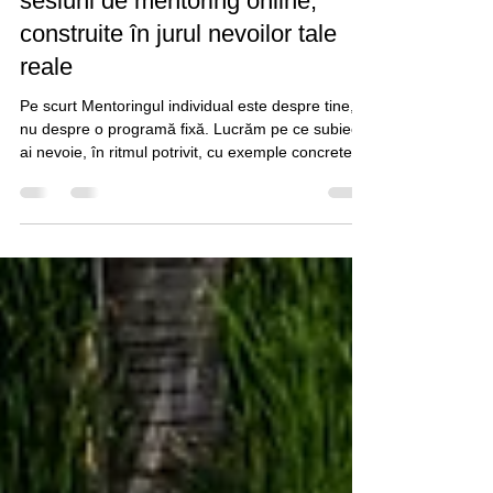
fotografi. Ateliere private și
sesiuni de mentoring online,
construite în jurul nevoilor tale
reale
Pe scurt Mentoringul individual este despre tine,
nu despre o programă fixă. Lucrăm pe ce subiecte
ai nevoie, în ritmul potrivit, cu exemple concrete,
feedback direct și soluții aplicabile. Scopul este să
pleci cu mai multă claritate, mai mult control și o
direcție mai bună pentru fotografia ta. Cred cu
tărie că cea mai bună metodă de a progresa ca
fotograf este exercițiul și studiul individual. Nu știu
nimic care să poată înlocui munca. Nici talentul,
nici echipamentele scu